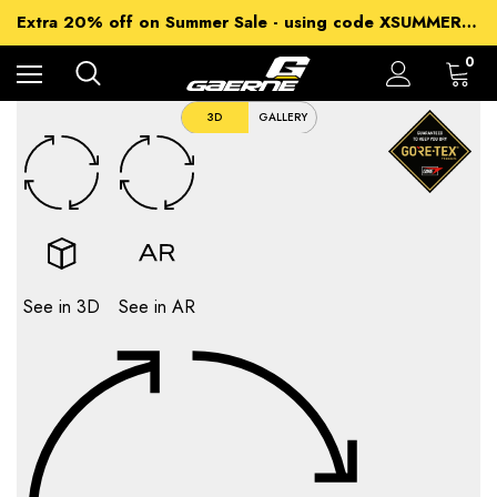
15% off Sitewide - using code XSUMMER2026
Extra 20% off on Summer Sale - using code XSUMMER2026
Free Shipping on all orders over 99€
15% off Sitewide - using code XSUMMER2026
0
3D
GALLERY
See in 3D
See in AR