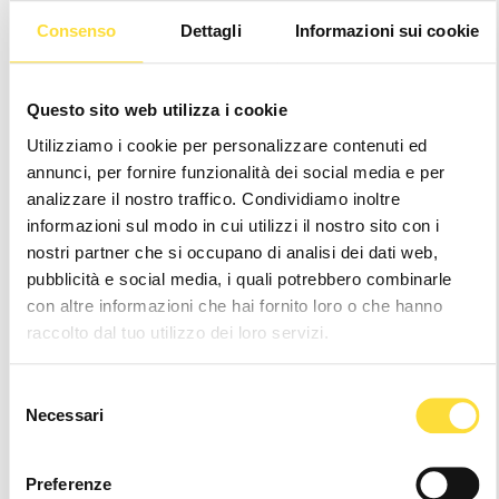
to fit the anatomy of the female foot.
Read more
Consenso
Dettagli
Informazioni sui cookie
EU
US
FIND YOUR SIZE
SIZE GUIDE
Questo sito web utilizza i cookie
Utilizziamo i cookie per personalizzare contenuti ed
36
37
38
39
39.5
40
41
annunci, per fornire funzionalità dei social media e per
analizzare il nostro traffico. Condividiamo inoltre
42
informazioni sul modo in cui utilizzi il nostro sito con i
nostri partner che si occupano di analisi dei dati web,
Notice
: It seems like you are visiting us from
.
pubblicità e social media, i quali potrebbero combinarle
Your location appears to be outside of our
shipping coverage area
con altre informazioni che hai fornito loro o che hanno
raccolto dal tuo utilizzo dei loro servizi.
Hurry
Current
up!
Stock:
only
Selezione
left
Necessari
del
consenso
Wishlist
Preferenze