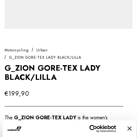
Motorcycling
Urban
G_ZION GORE-TEX LADY BLACK/LILLA
G_ZION GORE-TEX LADY
BLACK/LILLA
€199,90
The
G_ZION GORE-TEX LADY
is the women’s
version of the G_ZION GORE-TEX model, a technical
motorcycle shoe designed for urban use and engineered