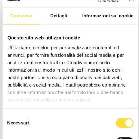
Consenso
Dettagli
Informazioni sui cookie
Questo sito web utilizza i cookie
G.STRIVE T-SHIRT
G.STRIVE T-SHIRT LADY
GRAVEL BLACK
GRAVEL BLACK
Utilizziamo i cookie per personalizzare contenuti ed
€34,90
€34,90
annunci, per fornire funzionalità dei social media e per
analizzare il nostro traffico. Condividiamo inoltre
informazioni sul modo in cui utilizzi il nostro sito con i
nostri partner che si occupano di analisi dei dati web,
pubblicità e social media, i quali potrebbero combinarle
con altre informazioni che hai fornito loro o che hanno
raccolto dal tuo utilizzo dei loro servizi.
Selezione
Necessari
del
consenso