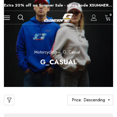
15% off Sitewide - using code XSUMMER2026
Extra 20% off on Summer Sale - using code XSUMMER2026
Free Shipping on all orders over 99€
15% off Sitewide - using code XSUMMER2026
0
Motorcycling
G_Casual
G_CASUAL