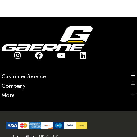
Customer Service
Company
More
IT
EU
UK
US