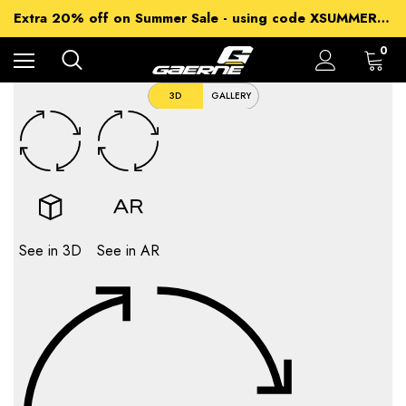
15% off Sitewide - using code XSUMMER2026
Extra 20% off on Summer Sale - using code XSUMMER2026
Free Shipping on all orders over 99€
15% off Sitewide - using code XSUMMER2026
0
3D
GALLERY
See in 3D
See in AR