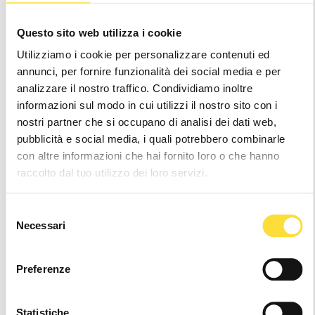
FIND YOUR SIZE
SIZE GUIDE
Questo sito web utilizza i cookie
Utilizziamo i cookie per personalizzare contenuti ed
36
37
38
39
40
41
42
annunci, per fornire funzionalità dei social media e per
43
analizzare il nostro traffico. Condividiamo inoltre
informazioni sul modo in cui utilizzi il nostro sito con i
nostri partner che si occupano di analisi dei dati web,
Notice
: It seems like you are visiting us from
.
pubblicità e social media, i quali potrebbero combinarle
Your location appears to be outside of our
shipping coverage area
con altre informazioni che hai fornito loro o che hanno
raccolto dal tuo utilizzo dei loro servizi.
Hurry
Current
up!
Stock:
only
Selezione
left
Necessari
del
consenso
Wishlist
Preferenze
24/48h Shipping
Statistiche