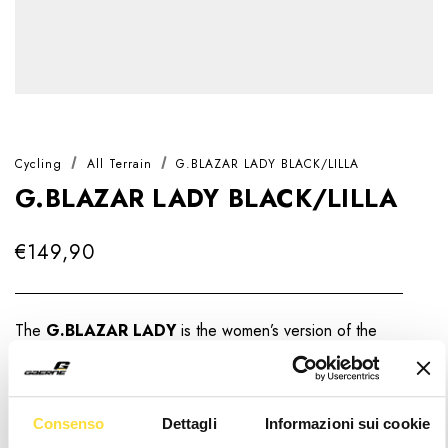
Cycling
All Terrain
G.BLAZAR LADY BLACK/LILLA
G.BLAZAR LADY BLACK/LILLA
€149,90
The
G.BLAZAR LADY
is the women’s version of the
G.BLAZAR, it is the ultimate shoe for MTB and E-MTB
riders who demand performance, comfort, and durability
across any terrain.
Read more
Consenso
Dettagli
Informazioni sui cookie
EU
US