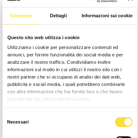
Consenso
Dettagli
Informazioni sui cookie
Questo sito web utilizza i cookie
SG22 FUTURE DUSK
SG22 MAGMA MJK LE
Utilizziamo i cookie per personalizzare contenuti ed
€699,90
€729,90
annunci, per fornire funzionalità dei social media e per
analizzare il nostro traffico. Condividiamo inoltre
informazioni sul modo in cui utilizzi il nostro sito con i
nostri partner che si occupano di analisi dei dati web,
pubblicità e social media, i quali potrebbero combinarle
con altre informazioni che hai fornito loro o che hanno
raccolto dal tuo utilizzo dei loro servizi.
Selezione
Necessari
del
consenso