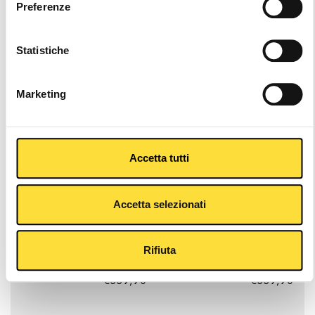
Preferenze
SG12 BLACK
SG12 GRAVEL
€559,90
€559,90
Statistiche
Marketing
Accetta tutti
Accetta selezionati
SG12 STONE GREY
SG12 WHITE
Rifiuta
€559,90
€559,90