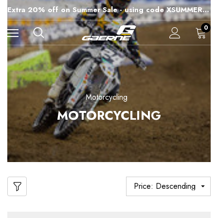
15% off Sitewide - using code XSUMMER2026
Extra 20% off on Summer Sale - using code XSUMMER2026
Free Shipping on all orders over 99€
15% off Sitewide - using code XSUMMER2026
0
Motorcycling
MOTORCYCLING