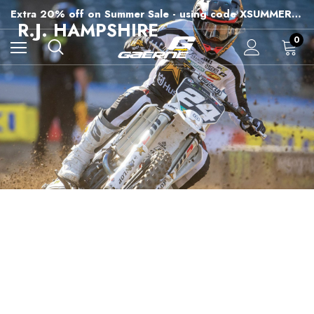
Extra 20% off on Summer Sale - using code XSUMMER2026
Free Shipping on all orders over 99€
R.J. HAMPSHIRE
15% off Sitewide - using code XSUMMER2026
0