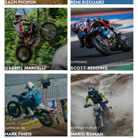
ZACH PICHON
REMI BIZOUARD
TRIAL
SUPERBIKE
GABRIEL MARCELLI
SCOTT REDDING
SUPERCROSS
EXTREME ENDURO
MARK FINEIS
MARIO ROMAN