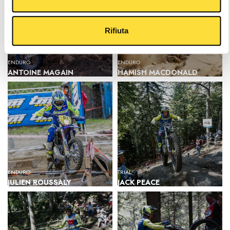
Rifiuta
ENDURO
ENDURO
ANTOINE MAGAIN
HAMISH MACDONALD
ENDURO
TRIAL
JULIEN ROUSSALY
JACK PEACE