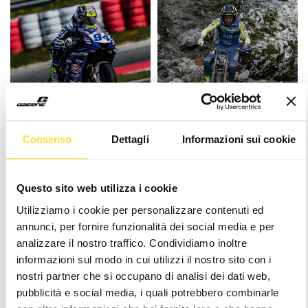
SUPERBIKE
TRIAL
FEDERICO CARICASULO
ARNAU FARRE
Consenso
Dettagli
Informazioni sui cookie
Questo sito web utilizza i cookie
Utilizziamo i cookie per personalizzare contenuti ed
annunci, per fornire funzionalità dei social media e per
analizzare il nostro traffico. Condividiamo inoltre
SUPERCROSS
RALLY DAKAR
informazioni sul modo in cui utilizzi il nostro sito con i
BILLY LANINOVICH
RUI GONCALVES
nostri partner che si occupano di analisi dei dati web,
pubblicità e social media, i quali potrebbero combinarle