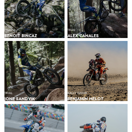
TRIAL
TRIAL
BENOIT BINCAZ
ALEX CANALES
TRIAL
RALLY DAKAR
JONE SANDVIK
BENJAMIN MELOT