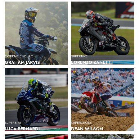
EXTREME ENDURO
SUPERBIKE
GRAHAM JARVIS
LORENZO ZANETTI
SUPERBIKE
SUPERCROSS
LUCA BERNARDI
DEAN WILSON