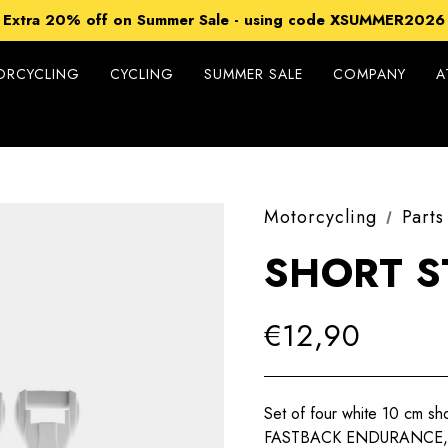
15% off Sitewide - using code XSUMMER2026
Extra 20% off on Summer Sale - using code XSUMMER2026
Free Shipping on all orders over 99€
15% off Sitewide - using code XSUMMER2026
ORCYCLING
CYCLING
SUMMER SALE
COMPANY
A
Motorcycling
Parts
SHORT S
€12,90
Set of four white 10 cm sh
FASTBACK ENDURANCE, 