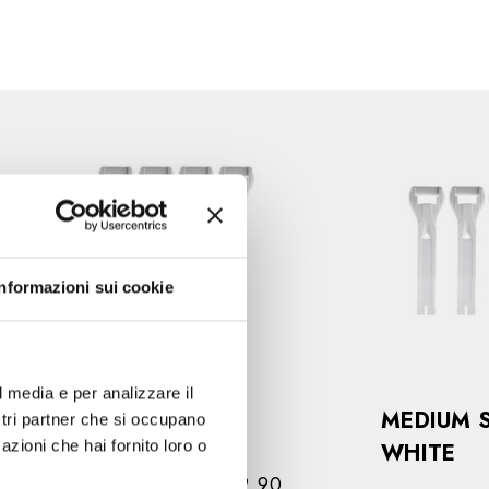
Informazioni sui cookie
l media e per analizzare il
LONG STRAP
MEDIUM 
ostri partner che si occupano
azioni che hai fornito loro o
WHITE
WHITE
€12,90