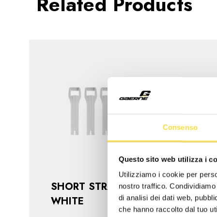
Related Products
Consenso
Questo sito web utilizza i c
Utilizziamo i cookie per perso
SHORT STRAP SGJ
SHOR
nostro traffico. Condividiamo 
di analisi dei dati web, pubbl
WHITE
BLAC
che hanno raccolto dal tuo uti
€12,90