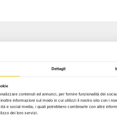
Dettagli
ookie
nalizzare contenuti ed annunci, per fornire funzionalità dei socia
T STRAP
SHORT STRAP SGJ
inoltre informazioni sul modo in cui utilizzi il nostro sito con i n
icità e social media, i quali potrebbero combinarle con altre inform
K
BLACK
lizzo dei loro servizi.
€6,00
€12,90