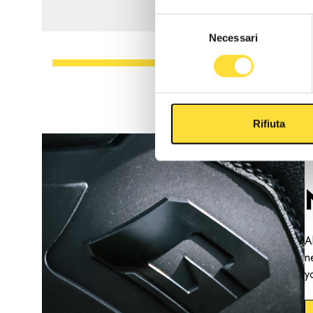
Selezione
Necessari
del
consenso
Rifiuta
A
n
y