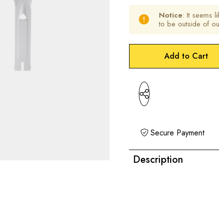
Notice
: It seems l
to be outside of o
Hurry
Current
up!
Stock:
only
left
Secure Payment
Description