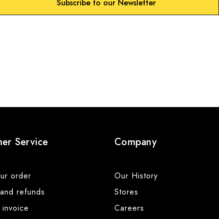
Subscribe to our Newsletter
er Service
Company
ur order
Our History
 and refunds
Stores
 invoice
Careers