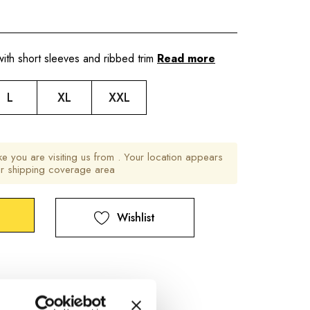
with short sleeves and ribbed trim
Read more
L
XL
XXL
ike you are visiting us from
. Your location appears
ur shipping coverage area
Wishlist