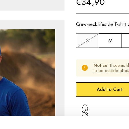
€34,90
Crew-neck lifestyle T-shirt 
S
M
Notice
: It seems l
to be outside of o
Hurry
Current
up!
Stock:
only
left