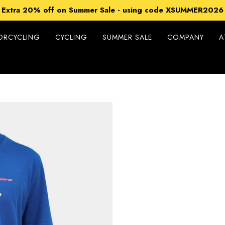
15% off Sitewide - using code XSUMMER2026
Extra 20% off on Summer Sale - using code XSUMMER2026
Free Shipping on all orders over 99€
15% off Sitewide - using code XSUMMER2026
ORCYCLING
CYCLING
SUMMER SALE
COMPANY
A