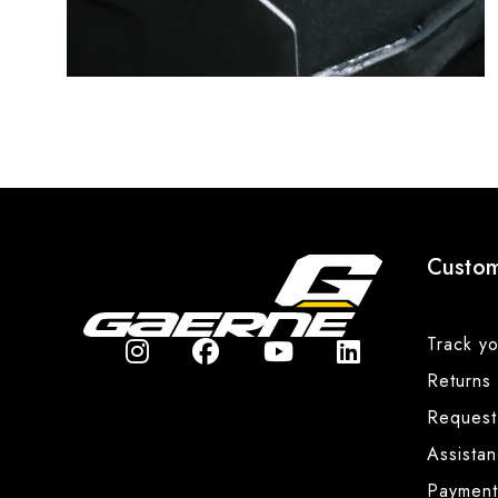
Custom
Track yo
Returns
Request
Assista
Payment