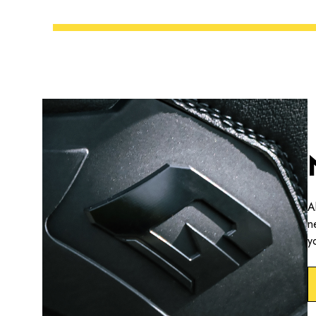
A
n
y