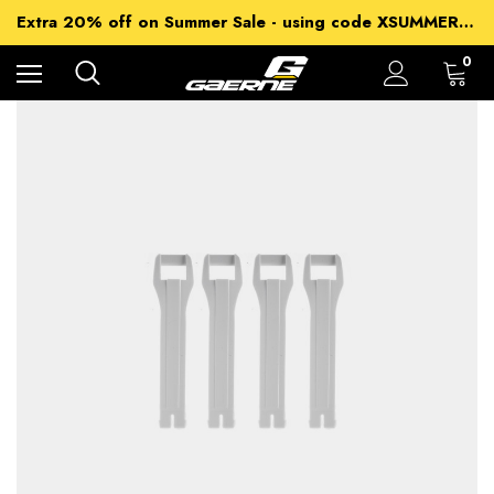
15% off Sitewide - using code XSUMMER2026
Extra 20% off on Summer Sale - using code XSUMMER2026
Free Shipping on all orders over 99€
15% off Sitewide - using code XSUMMER2026
0