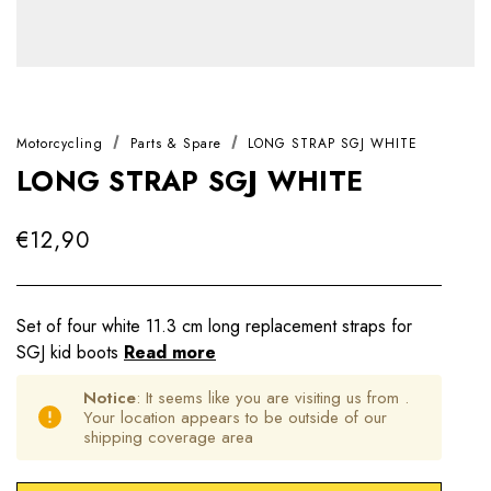
Motorcycling
Parts & Spare
LONG STRAP SGJ WHITE
LONG STRAP SGJ WHITE
€12,90
Set of four white 11.3 cm long replacement straps for
SGJ kid boots
Read more
Notice
: It seems like you are visiting us from
.
Your location appears to be outside of our
shipping coverage area
Hurry
Current