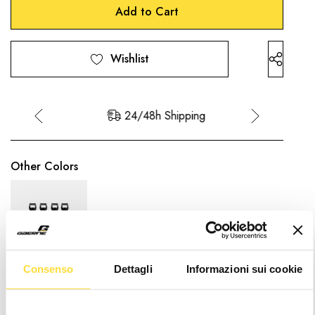
up!
Stock:
only
left
Wishlist
24/48h Shipping
Other Colors
Consenso
Dettagli
Informazioni sui cookie
Description