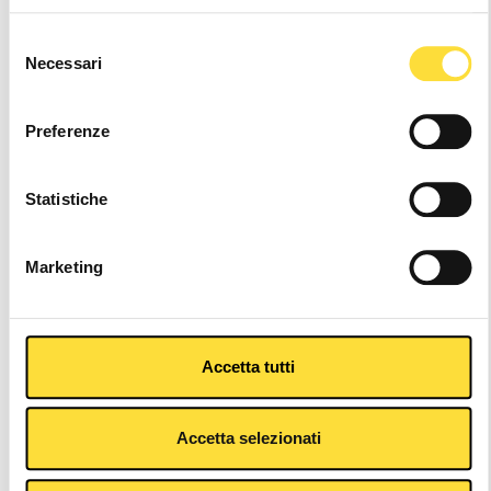
Selezione
Other Colors
Necessari
del
consenso
Preferenze
Statistiche
Marketing
Accetta tutti
Description
Accetta selezionati
Key Features