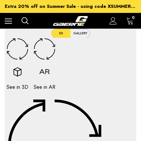
15% off Sitewide - using code XSUMMER2026
Extra 20% off on Summer Sale - using code XSUMMER2026
Free Shipping on all orders over 99€
15% off Sitewide - using code XSUMMER2026
0
3D
GALLERY
See in 3D
See in AR