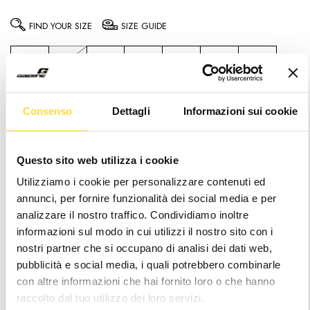
FIND YOUR SIZE
SIZE GUIDE
39
39.5
40
41
42
43
44
44.5
45
46
47
48
49
Consenso
Dettagli
Informazioni sui cookie
Notice
: It seems like you are visiting us from
.
Your location appears to be outside of our
shipping coverage area
Questo sito web utilizza i cookie
Hurry
Current
Utilizziamo i cookie per personalizzare contenuti ed
up!
Stock:
annunci, per fornire funzionalità dei social media e per
only
analizzare il nostro traffico. Condividiamo inoltre
left
informazioni sul modo in cui utilizzi il nostro sito con i
Wishlist
nostri partner che si occupano di analisi dei dati web,
pubblicità e social media, i quali potrebbero combinarle
con altre informazioni che hai fornito loro o che hanno
raccolto dal tuo utilizzo dei loro servizi.
24/48h Shipping