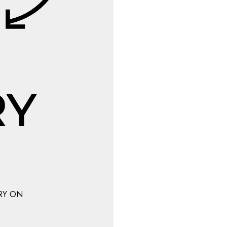
RY ON