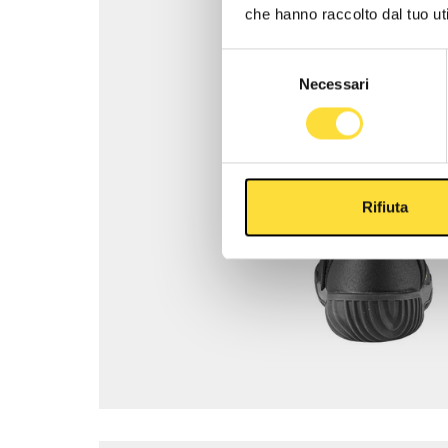
che hanno raccolto dal tuo uti
Selezione
Necessari
del
consenso
Rifiuta