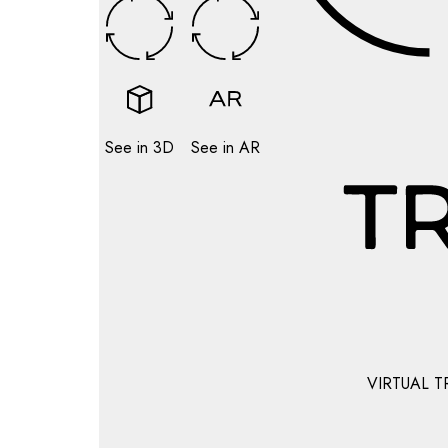
See in 3D
See in AR
VIRTUAL T