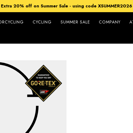
15% off Sitewide - using code XSUMMER2026
Extra 20% off on Summer Sale - using code XSUMMER2026
Free Shipping on all orders over 99€
15% off Sitewide - using code XSUMMER2026
ORCYCLING
CYCLING
SUMMER SALE
COMPANY
A