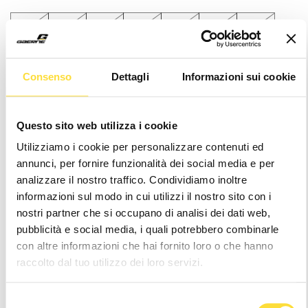
39
40
41
41.5
42
42.5
43
43.5
44
44.5
45
45.5
46
47
Consenso
Dettagli
Informazioni sui cookie
Notice
: It seems like you are visiting us from
.
Your location appears to be outside of our
shipping coverage area
Questo sito web utilizza i cookie
Hurry
Utilizziamo i cookie per personalizzare contenuti ed
Current
up!
annunci, per fornire funzionalità dei social media e per
Stock:
only
analizzare il nostro traffico. Condividiamo inoltre
left
informazioni sul modo in cui utilizzi il nostro sito con i
Wishlist
nostri partner che si occupano di analisi dei dati web,
pubblicità e social media, i quali potrebbero combinarle
con altre informazioni che hai fornito loro o che hanno
raccolto dal tuo utilizzo dei loro servizi.
24/48h Shipping
Selezione