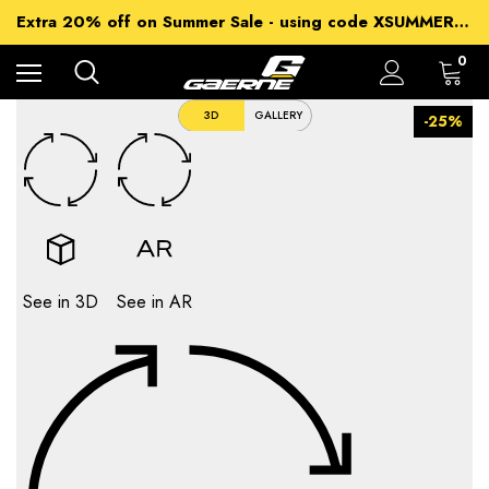
15% off Sitewide - using code XSUMMER2026
Extra 20% off on Summer Sale - using code XSUMMER2026
Free Shipping on all orders over 99€
15% off Sitewide - using code XSUMMER2026
0
3D
GALLERY
-25%
See in 3D
See in AR