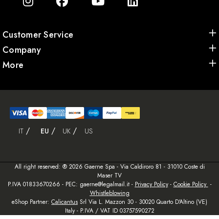
Customer Service
Company
More
IT
EU
UK
US
All right reserved: ® 2026 Gaerne Spa - Via Caldiroro 81 - 31010 Coste di
Maser TV
P.IVA 01833670266 - PEC: gaerne@legalmail.it -
Privacy Policy
-
Cookie Policy
-
W
histleblowing
eShop Partner:
Calicantus
Srl Via L. Mazzon 30 - 30020 Quarto D'Altino (VE)
Italy - P.IVA / VAT ID 03757590272