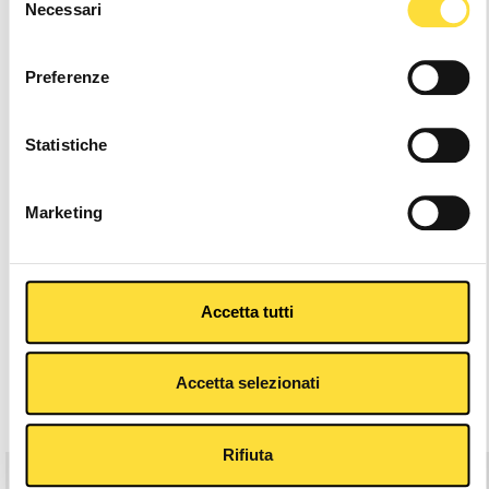
Other Colors
Necessari
del
consenso
Preferenze
Statistiche
Marketing
Accetta tutti
Description
Accetta selezionati
Related Products
Rifiuta
-25%