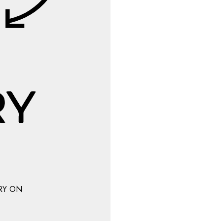
RY ON