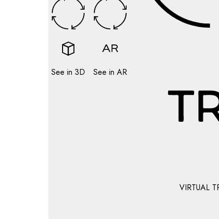
See in 3D
See in AR
VIRTUAL T