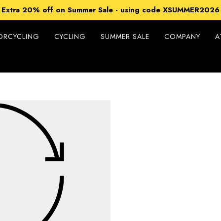
Extra 20% off on Summer Sale - using code XSUMMER2026
Free Shipping on all orders over 99€
15% off Sitewide - using code XSUMMER2026
ORCYCLING
CYCLING
SUMMER SALE
COMPANY
A