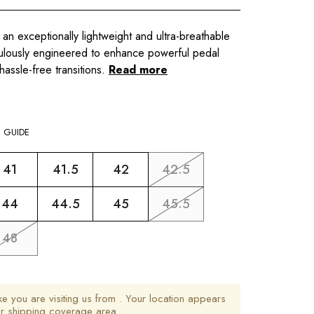
 an exceptionally lightweight and ultra-breathable
iculously engineered to enhance powerful pedal
 hassle-free transitions.
Read more
E GUIDE
41
41.5
42
42.5
44
44.5
45
45.5
48
ike you are visiting us from
. Your location appears
ur shipping coverage area