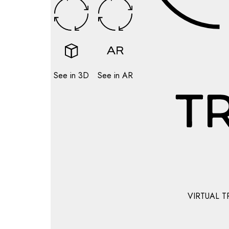
See in 3D
See in AR
VIRTUAL T