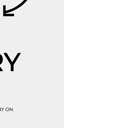
RY ON