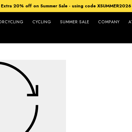
15% off Sitewide - using code XSUMMER2026
Extra 20% off on Summer Sale - using code XSUMMER2026
Free Shipping on all orders over 99€
15% off Sitewide - using code XSUMMER2026
ORCYCLING
CYCLING
SUMMER SALE
COMPANY
A