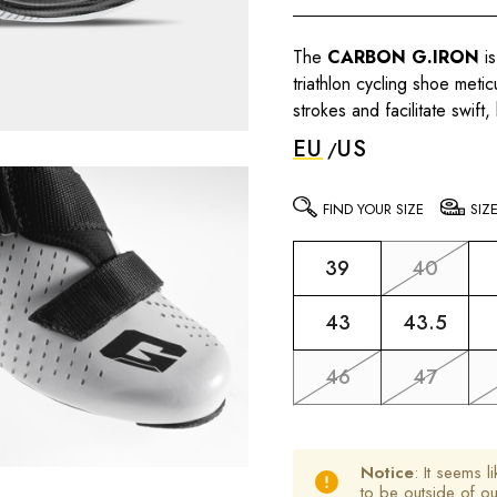
The
CARBON G.IRON
is
triathlon cycling shoe met
strokes and facilitate swift,
EU
US
FIND YOUR SIZE
SIZ
39
40
43
43.5
46
47
Notice
: It seems l
to be outside of o