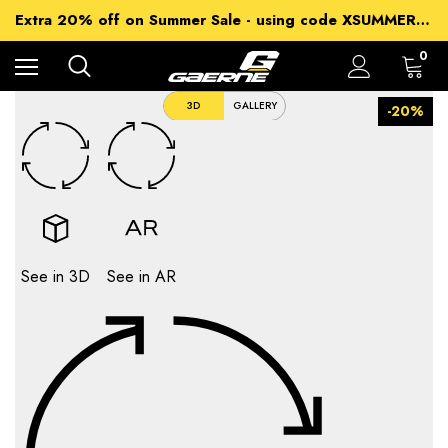
15% off Sitewide - using code XSUMMER2026
Extra 20% off on Summer Sale - using code XSUMMER2026
Free Shipping on all orders over 99€
15% off Sitewide - using code XSUMMER2026
0
3D
GALLERY
-20%
See in 3D
See in AR