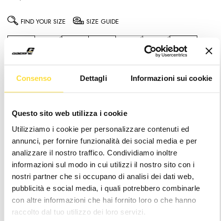
FIND YOUR SIZE
SIZE GUIDE
39
40
41
41.5
42
42.5
43
43.5
44
44.5
45
45.5
46
47
Consenso
Dettagli
Informazioni sui cookie
48
Notice
: It seems like you are visiting us from
.
Questo sito web utilizza i cookie
Your location appears to be outside of our
Utilizziamo i cookie per personalizzare contenuti ed
shipping coverage area
annunci, per fornire funzionalità dei social media e per
Hurry
Current
analizzare il nostro traffico. Condividiamo inoltre
up!
Stock:
informazioni sul modo in cui utilizzi il nostro sito con i
only
nostri partner che si occupano di analisi dei dati web,
left
pubblicità e social media, i quali potrebbero combinarle
Wishlist
con altre informazioni che hai fornito loro o che hanno
raccolto dal tuo utilizzo dei loro servizi.