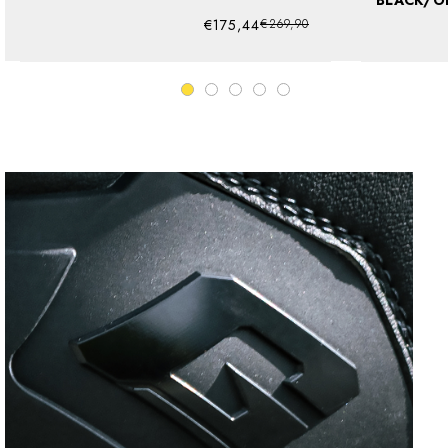
€175,44
€269,90