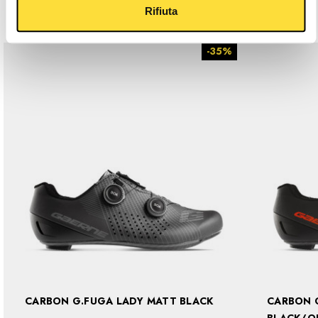
Related Products
Rifiuta
-35%
CARBON G.FUGA LADY MATT BLACK
CARBON G.F
BLACK/O