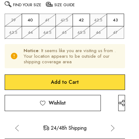
FIND YOUR SIZE
SIZE GUIDE
39
40
41
41.5
42
42.5
43
43.5
44
44.5
45
45.5
46
47
Notice
: It seems like you are visiting us from
.
Your location appears to be outside of our
shipping coverage area
Hurry
Current
up!
Stock:
only
left
Wishlist
24/48h Shipping