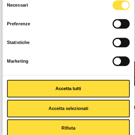
-25%
Necessari
del
consenso
Preferenze
Statistiche
Marketing
Accetta tutti
CARBON G.DARE MATT BURGUNDY
G
Accetta selezionati
€194,92
€259,90
Rifiuta