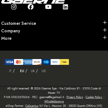
Customer Service
Company
More
IT
EU
UK
US
All right reserved: ® 2026 Gaerne Spa - Via Caldiroro 81 - 31010 Coste di
Maser TV
P.IVA 01833670266 - PEC: gaerne@legalmail.it -
Privacy Policy
-
Cookie Policy
-
W
histleblowing
eShop Partner:
Calicantus
Srl Via L. Mazzon 30 - 30020 Quarto D'Altino (VE)