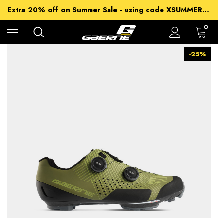
15% off Sitewide - using code XSUMMER2026
Extra 20% off on Summer Sale - using code XSUMMER2026
Free Shipping on all orders over 99€
15% off Sitewide - using code XSUMMER2026
0
-25%