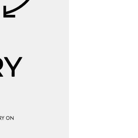
RY ON