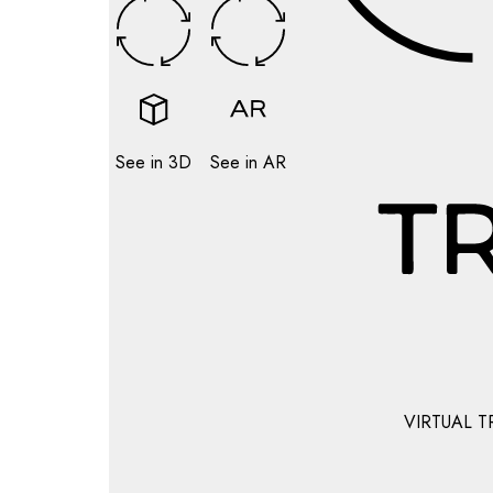
See in 3D
See in AR
VIRTUAL T