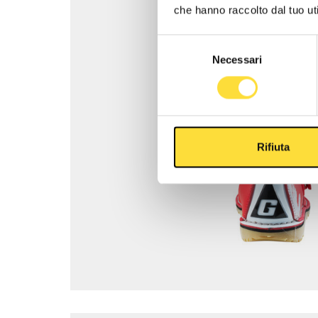
che hanno raccolto dal tuo uti
Selezione
Necessari
del
consenso
Rifiuta