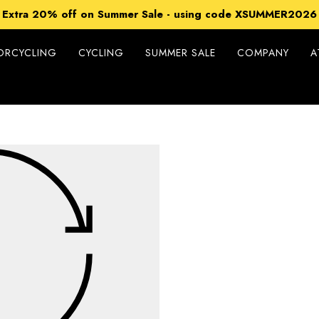
15% off Sitewide - using code XSUMMER2026
Extra 20% off on Summer Sale - using code XSUMMER2026
Free Shipping on all orders over 99€
15% off Sitewide - using code XSUMMER2026
ORCYCLING
CYCLING
SUMMER SALE
COMPANY
A