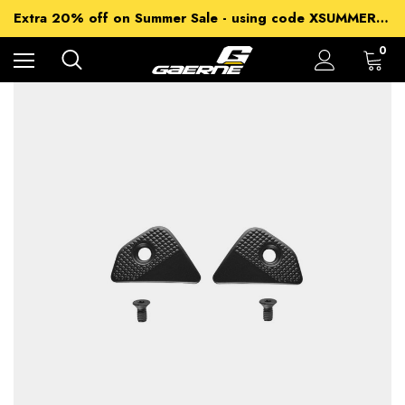
15% off Sitewide - using code XSUMMER2026
Extra 20% off on Summer Sale - using code XSUMMER2026
Free Shipping on all orders over 99€
15% off Sitewide - using code XSUMMER2026
0