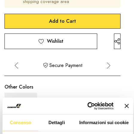
shipping coverage area
Hurry
Current
up!
Stock:
only
left
Wishlist
Secure Payment
Other Colors
Consenso
Dettagli
Informazioni sui cookie