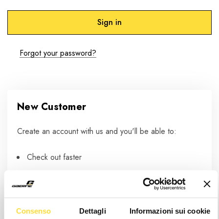
Forgot your password?
New Customer
Create an account with us and you'll be able to:
Check out faster
Save multiple shipping addresses
Access your order history
Track new orders
Consenso
Dettagli
Informazioni sui cookie