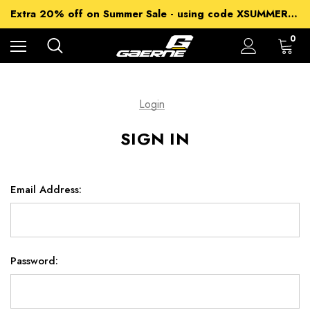
15% off Sitewide - using code XSUMMER2026
Extra 20% off on Summer Sale - using code XSUMMER2026
Free Shipping on all orders over 99€
15% off Sitewide - using code XSUMMER2026
0
Login
SIGN IN
Email Address:
Password: