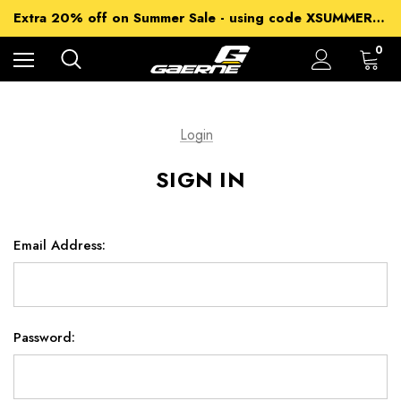
15% off Sitewide - using code XSUMMER2026
Extra 20% off on Summer Sale - using code XSUMMER2026
Free Shipping on all orders over 99€
15% off Sitewide - using code XSUMMER2026
0
Login
SIGN IN
Email Address:
Password: