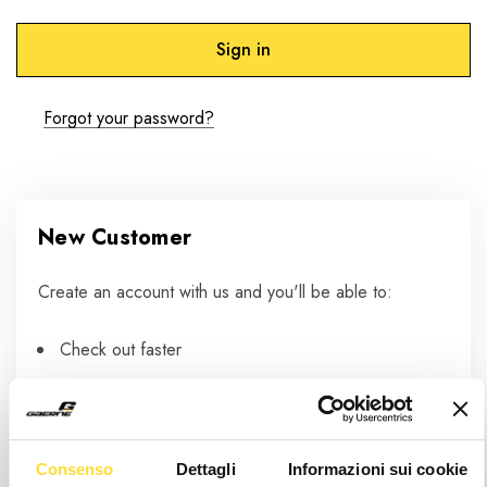
Forgot your password?
New Customer
Create an account with us and you'll be able to:
Check out faster
Save multiple shipping addresses
Access your order history
Track new orders
Consenso
Dettagli
Informazioni sui cookie