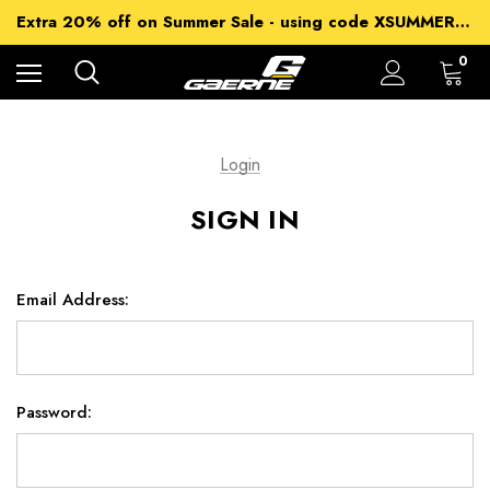
15% off Sitewide - using code XSUMMER2026
Extra 20% off on Summer Sale - using code XSUMMER2026
Free Shipping on all orders over 99€
15% off Sitewide - using code XSUMMER2026
0
Login
SIGN IN
Email Address:
Password: