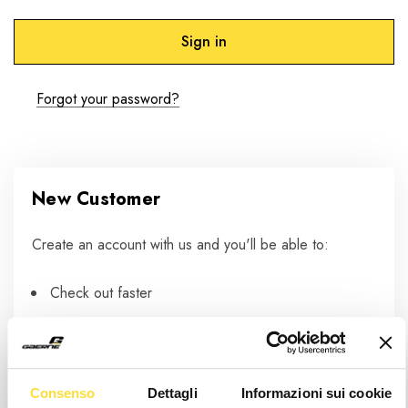
Forgot your password?
New Customer
Create an account with us and you'll be able to:
Check out faster
Save multiple shipping addresses
Access your order history
Track new orders
Consenso
Dettagli
Informazioni sui cookie