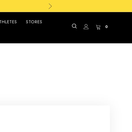
THLETES
STORES
0