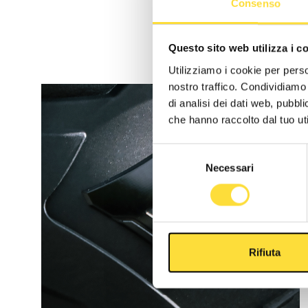
Consenso
Questo sito web utilizza i c
Utilizziamo i cookie per perso
nostro traffico. Condividiamo 
di analisi dei dati web, pubbl
che hanno raccolto dal tuo uti
Selezione
Necessari
del
consenso
A
n
y
Rifiuta