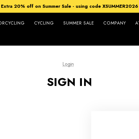
15% off Sitewide - using code XSUMMER2026
Extra 20% off on Summer Sale - using code XSUMMER2026
Free Shipping on all orders over 99€
15% off Sitewide - using code XSUMMER2026
ORCYCLING
CYCLING
SUMMER SALE
COMPANY
A
Login
SIGN IN