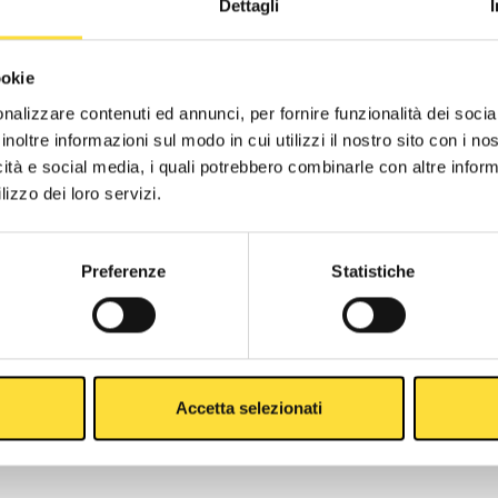
Dettagli
ookie
nalizzare contenuti ed annunci, per fornire funzionalità dei socia
inoltre informazioni sul modo in cui utilizzi il nostro sito con i n
icità e social media, i quali potrebbero combinarle con altre inform
lizzo dei loro servizi.
Newsletter
Preferenze
Statistiche
lways stay in touch with Gaerne World, be the first to receive
ews and promotions, and enjoy an
exclusive 10% discount
on
our next purchase!
Accetta selezionati
Subscribe to our Newsletter