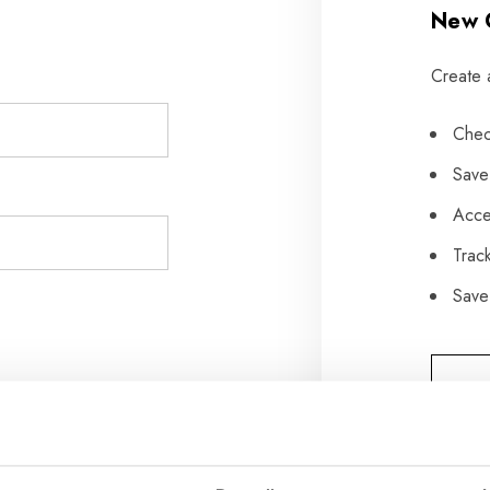
New 
Create 
Chec
Save
Acce
Trac
Save 