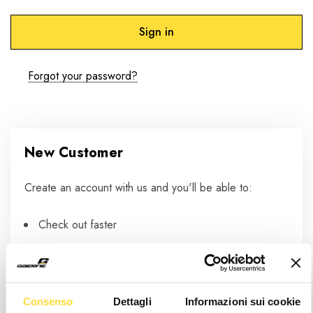
Forgot your password?
New Customer
Create an account with us and you'll be able to:
Check out faster
Save multiple shipping addresses
Access your order history
Track new orders
Consenso
Dettagli
Informazioni sui cookie