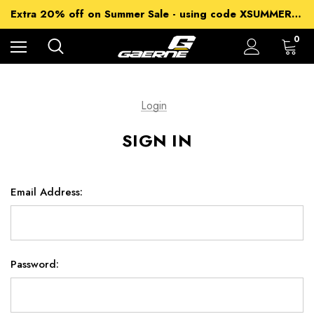
15% off Sitewide - using code XSUMMER2026
Extra 20% off on Summer Sale - using code XSUMMER2026
Free Shipping on all orders over 99€
15% off Sitewide - using code XSUMMER2026
0
Login
SIGN IN
Email Address:
Password: