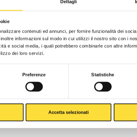
Dettagli
ookie
nalizzare contenuti ed annunci, per fornire funzionalità dei socia
inoltre informazioni sul modo in cui utilizzi il nostro sito con i n
icità e social media, i quali potrebbero combinarle con altre inform
lizzo dei loro servizi.
Newsletter
Preferenze
Statistiche
lways stay in touch with Gaerne World, be the first to receive
ews and promotions, and enjoy an
exclusive 10% discount
on
our next purchase!
Accetta selezionati
Subscribe to our Newsletter