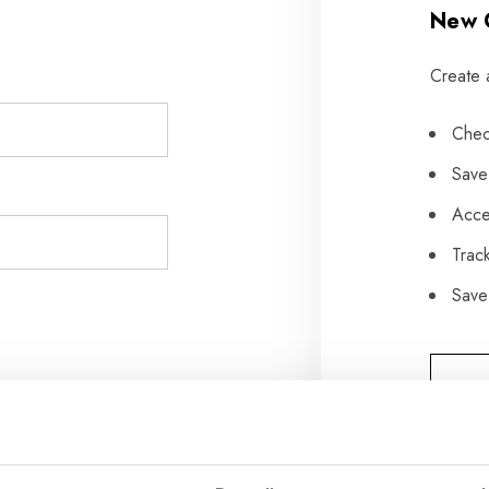
New 
Create 
Chec
Save
Acce
Trac
Save 