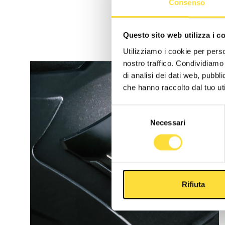
Consenso
Questo sito web utilizza i c
Utilizziamo i cookie per perso
nostro traffico. Condividiamo 
di analisi dei dati web, pubbl
che hanno raccolto dal tuo uti
Selezione
Necessari
del
consenso
A
n
y
Rifiuta