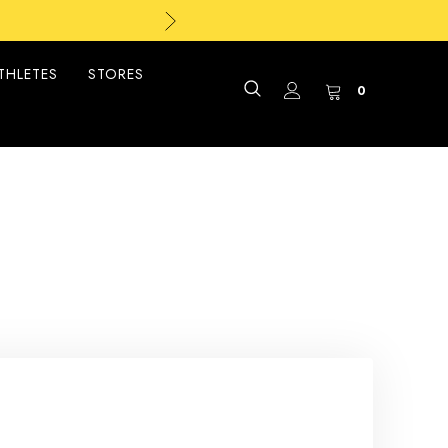
THLETES
STORES
0