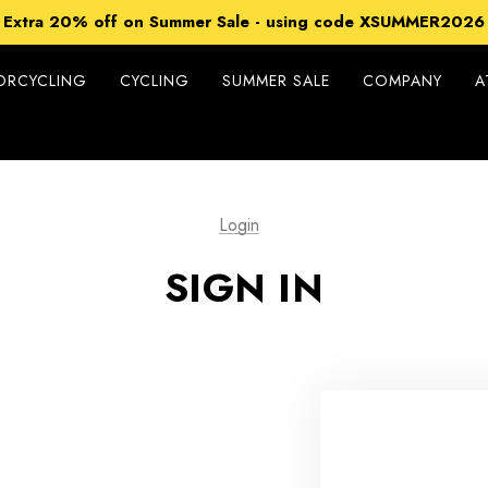
15% off Sitewide - using code XSUMMER2026
Extra 20% off on Summer Sale - using code XSUMMER2026
Free Shipping on all orders over 99€
15% off Sitewide - using code XSUMMER2026
ORCYCLING
CYCLING
SUMMER SALE
COMPANY
A
Login
SIGN IN