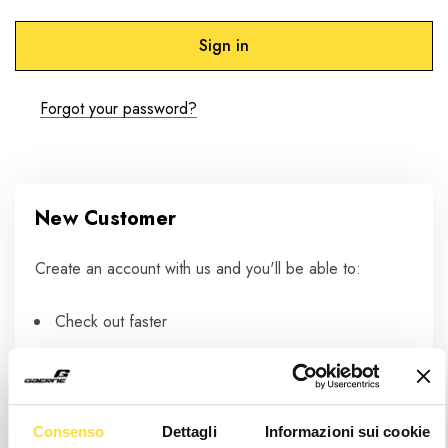
Forgot your password?
New Customer
Create an account with us and you'll be able to:
Check out faster
Save multiple shipping addresses
Access your order history
Track new orders
Consenso
Dettagli
Informazioni sui cookie