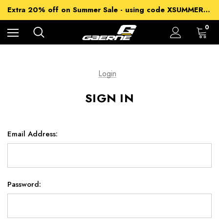
15% off Sitewide - using code XSUMMER2026
Extra 20% off on Summer Sale - using code XSUMMER2026
Free Shipping on all orders over 99€
15% off Sitewide - using code XSUMMER2026
0
Login
SIGN IN
Email Address:
Password: