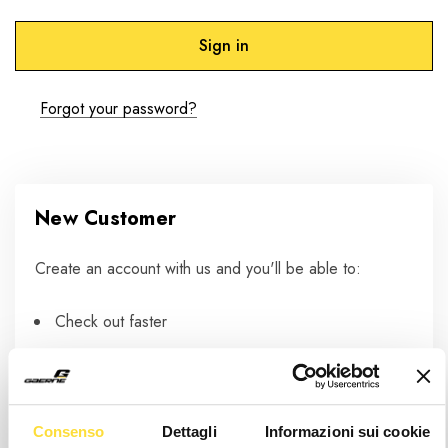
Forgot your password?
New Customer
Create an account with us and you'll be able to:
Check out faster
Save multiple shipping addresses
Access your order history
Track new orders
Consenso
Dettagli
Informazioni sui cookie