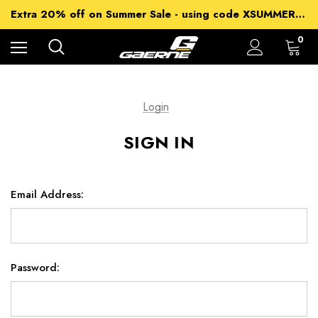
15% off Sitewide - using code XSUMMER2026
Extra 20% off on Summer Sale - using code XSUMMER2026
Free Shipping on all orders over 99€
15% off Sitewide - using code XSUMMER2026
0
Login
SIGN IN
Email Address:
Password: